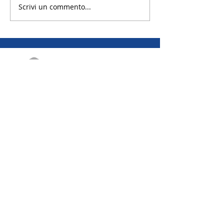
Scrivi un commento...
EMAIL | Scambi annuali
EMAIL | Scambi brevi
EMAIL | Camp
Distretto 2042 R.I.
Via Canova 19A - 20145 Milano
Codice Fiscale: 97659930156
Privacy Policy - Cookie Polic
y | ROTARY RYE
© 2021