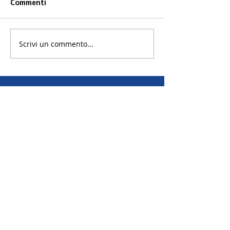
Romania 01-08 Agosto 2024
Commenti
- 18-22 anni - 350 Euro
Scrivi un commento...
EMAIL | Scambi annuali
EMAIL | Scambi brevi
EMAIL | Camp
Distretto 2042 R.I.
Via Canova 19A - 20145 Milano