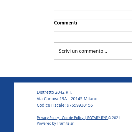
UNG4 Turismo..
Commenti
Ungheria 23 Giugno - 04 Luglio
2024 - 15-17 anni - 390 Euro
Scrivi un commento...
Distretto 2042 R.I.
Via Canova 19A - 20145 Milano
Codice Fiscale: 97659930156
Privacy Policy - Cookie Polic
y | ROTARY RYE
© 2021
Powered by
Tramite srl