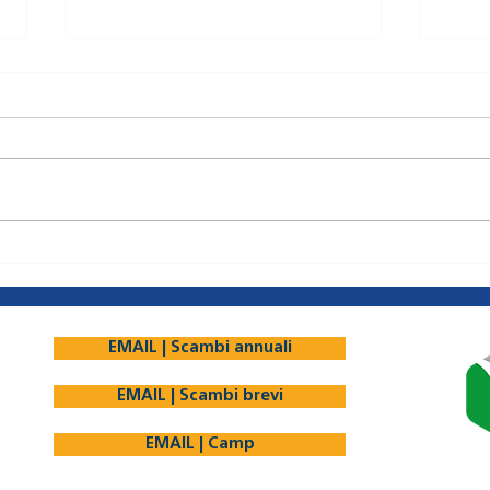
ROM4 Cultura e Tradizione
SLK1
Romania 01-08 Agosto 2024 -
Slovacchia 10-
18-22 anni - 350 Euro
EMAIL | Scambi annuali
EMAIL | Scambi brevi
EMAIL | Camp