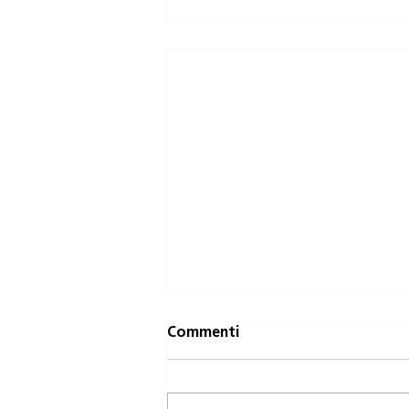
UNG4 Turismo..
Commenti
Ungheria 23 Giugno - 04 Luglio
2024 - 15-17 anni - 390 Euro