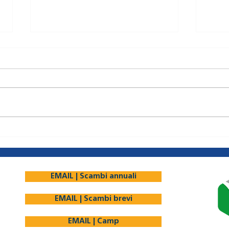
ROM4 Cultura e Tradizione
SLK1
Romania 01-08 Agosto 2024 -
Slovacchia 10-
18-22 anni - 350 Euro
EMAIL | Scambi annuali
EMAIL | Scambi brevi
EMAIL | Camp