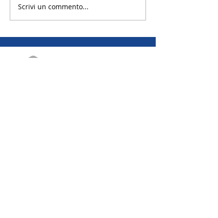
Scrivi un commento...
EMAIL | Scambi annuali
EMAIL | Scambi brevi
EMAIL | Camp
Distretto 2042 R.I.
Via Canova 19A - 20145 Milano
Codice Fiscale: 97659930156
Privacy Policy - Cookie Polic
y | ROTARY RYE
© 2021