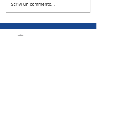
Scrivi un commento...
EMAIL | Scambi annuali
EMAIL | Scambi brevi
EMAIL | Camp
Distretto 2042 R.I.
Via Canova 19A - 20145 Milano
Codice Fiscale: 97659930156
Privacy Policy - Cookie Polic
y | ROTARY RYE
© 2021