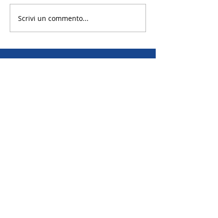
Scrivi un commento...
EMAIL | Scambi annuali
EMAIL | Scambi brevi
EMAIL | Camp
Distretto 2042 R.I.
Via Canova 19A - 20145 Milano
Codice Fiscale: 97659930156