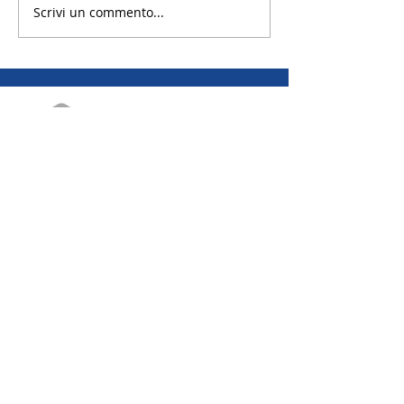
Scrivi un commento...
EMAIL | Scambi annuali
EMAIL | Scambi brevi
EMAIL | Camp
Distretto 2042 R.I.
Via Canova 19A - 20145 Milano
Codice Fiscale: 97659930156
Privacy Policy - Cookie Polic
y | ROTARY RYE
© 2021